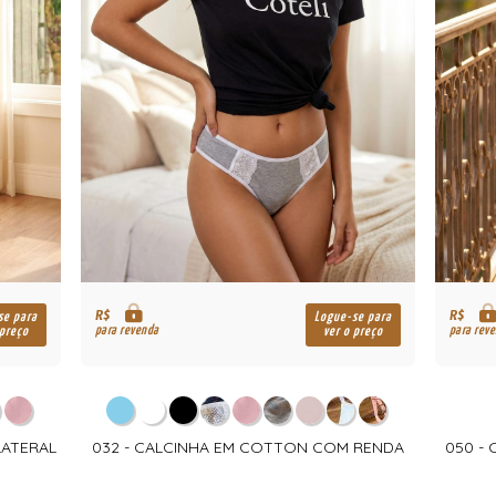
R$
R$
se para
Logue-se para
para revenda
para rev
 preço
ver o preço
LATERAL
032 - CALCINHA EM COTTON COM RENDA
050 - 