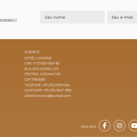
 NOVIDADES E
SUPORTE
COTÉLI LINGERIE
CNPJ 11.115.100/0001-80
RUA DOS GOMES, 673
CENTRO, JURUAIA/MG
CEP 37805000
TELEFONE +55 (35) 3553-1266
WHATSAPP +55 (35) 9267-9184
cotelifinanceiro@outlook.com