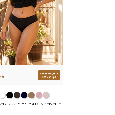
R$
Logue-se para
enda
para revenda
ver o preço
CALÇOLA EM MICROFIBRA MAIS ALTA
051 - CALÇOLA DE MICRO
COM PALA LA