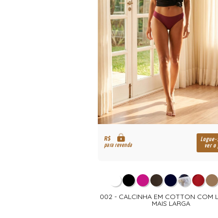
R$
Logue-se para
Logue-
para revenda
ver o preço
ver o
DE MICROFIBRA SEM BOJO
002 - CALCINHA EM COTTON COM 
MAIS LARGA