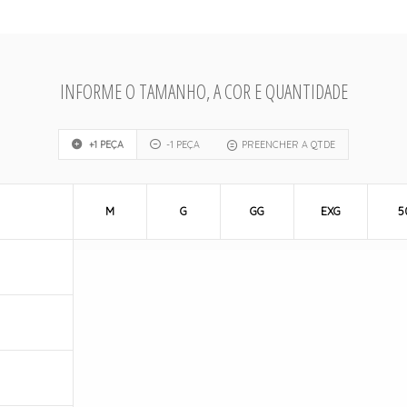
INFORME O TAMANHO, A COR E QUANTIDADE
+1 PEÇA
-1 PEÇA
PREENCHER A QTDE
M
G
GG
EXG
5