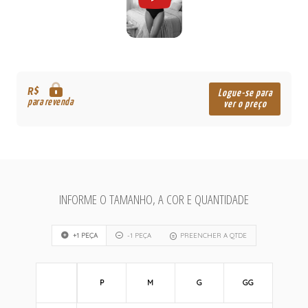
R$
Logue-se para
para revenda
ver o preço
INFORME O TAMANHO, A COR E QUANTIDADE
+1 PEÇA
-1 PEÇA
PREENCHER A QTDE
P
M
G
GG