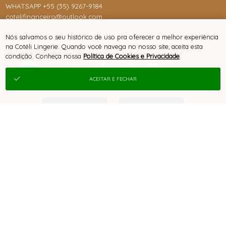
WHATSAPP +55 (35) 9267-9184
cotelifinanceiro@outlook.com
Nós salvamos o seu histórico de uso pra oferecer a melhor experiência
na Cotéli Lingerie. Quando você navega no nosso site, aceita esta
condição. Conheça nossa
Política de Cookies e Privacidade
.
ACEITAR E FECHAR
® TODOS DIREITOS RESERVADOS
SITE 100% SEGURO
PLATAFORMA B2B