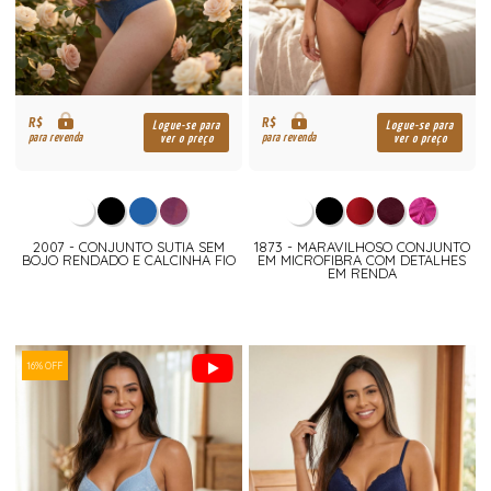
R$
R$
Logue-se para
Logue-se para
para revenda
para revenda
ver o preço
ver o preço
2007 - CONJUNTO SUTIA SEM
1873 - MARAVILHOSO CONJUNTO
BOJO RENDADO E CALCINHA FIO
EM MICROFIBRA COM DETALHES
EM RENDA
16% OFF