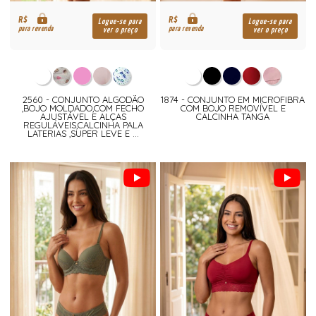
R$
R$
Logue-se para
Logue-se para
para revenda
para revenda
ver o preço
ver o preço
2560 - CONJUNTO ALGODÃO
1874 - CONJUNTO EM MICROFIBRA
,BOJO MOLDADO,COM FECHO
COM BOJO REMOVÍVEL E
AJUSTÁVEL E ALÇAS
CALCINHA TANGA
REGULÁVEIS,CALCINHA PALA
LATERIAS ,SUPER LEVE E ...