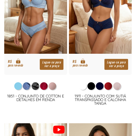
R$
R$
Logue-se para
Logue-se para
para revenda
para revenda
ver o preço
ver o preço
1851 - CONJUNTO DE COTTON E
1911 - CONJUNTO COM SUTIÃ
DETALHES EM RENDA
TRANSPASSADO E CALCINHA
TANGA