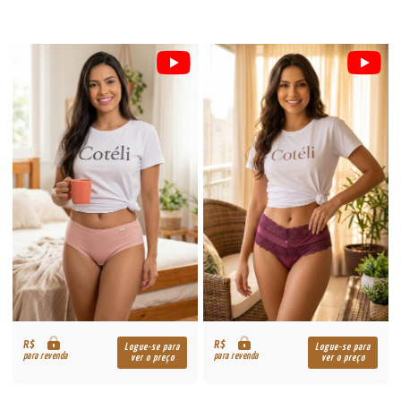
R$
R$
Logue-se para
Logue-se para
para revenda
para revenda
ver o preço
ver o preço