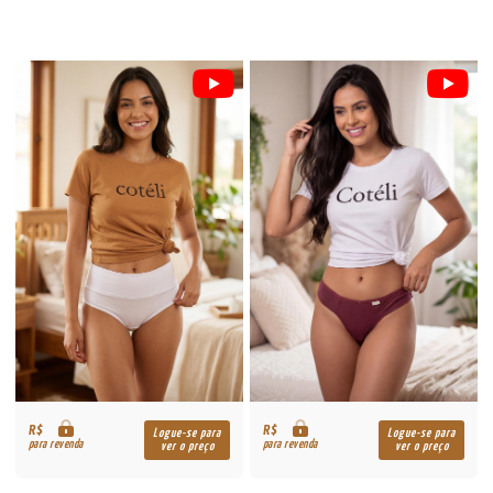
R$
R$
Logue-se para
Logue-se para
para revenda
para revenda
ver o preço
ver o preço