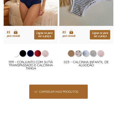
R$
R$
Logue-se para
Logue-se para
para revenda
para revenda
ver o preço
ver o preço
1911 - CONJUNTO COM SUTIÃ
023 - CALCINHA INFANTIL DE
TRANSPASSADO E CALCINHA
ALGODÃO
TANGA
CARREGAR MAIS PRODUTOS