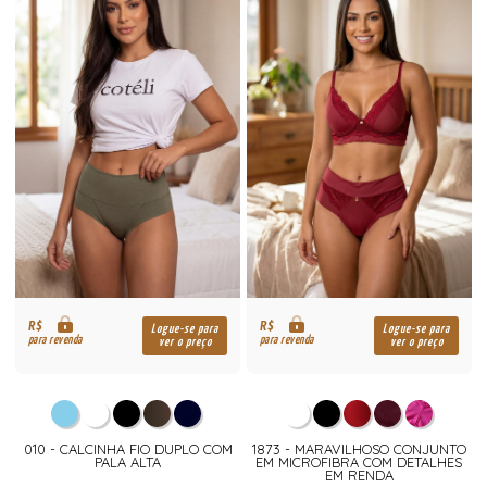
R$
R$
Logue-se para
Logue-se para
para revenda
para revenda
ver o preço
ver o preço
010 - CALCINHA FIO DUPLO COM
1873 - MARAVILHOSO CONJUNTO
PALA ALTA
EM MICROFIBRA COM DETALHES
EM RENDA