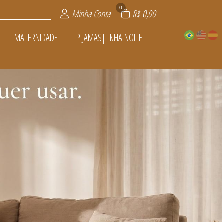
0
Minha Conta
R$ 0,00
MATERNIDADE
PIJAMAS|LINHA NOITE
A NOITE
VENDER
ADE
IOS
TOS
AS
L
S
S
OFERTAS
ÍSSIMA