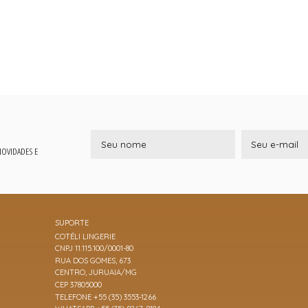
 NOVIDADES E
SUPORTE
COTÉLI LINGERIE
CNPJ 11.115.100/0001-80
RUA DOS GOMES, 673
CENTRO, JURUAIA/MG
CEP 37805000
TELEFONE +55 (35) 3553-1266