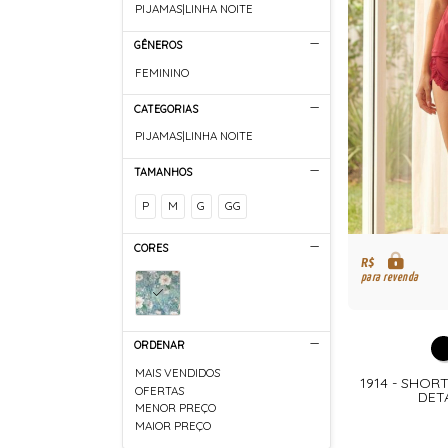
PIJAMAS|LINHA NOITE
GÊNEROS
FEMININO
CATEGORIAS
PIJAMAS|LINHA NOITE
TAMANHOS
P
M
G
GG
CORES
R$
para revenda
ORDENAR
MAIS VENDIDOS
1914 - SHOR
OFERTAS
DET
MENOR PREÇO
MAIOR PREÇO