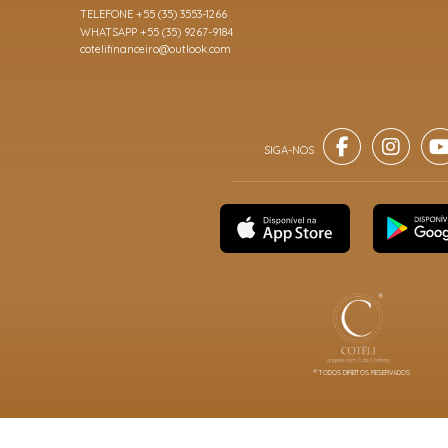
TELEFONE +55 (35) 3553-1266
WHATSAPP +55 (35) 9267-9184
cotelifinanceiro@outlook.com
® TODOS DIREITOS RESERVADOS