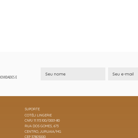
 NOVIDADES E
SUPORTE
COTÉLI LINGERIE
CNPJ 11.115.100/0001-80
RUA DOS GOMES, 673
CENTRO, JURUAIA/MG
CEP 37805000