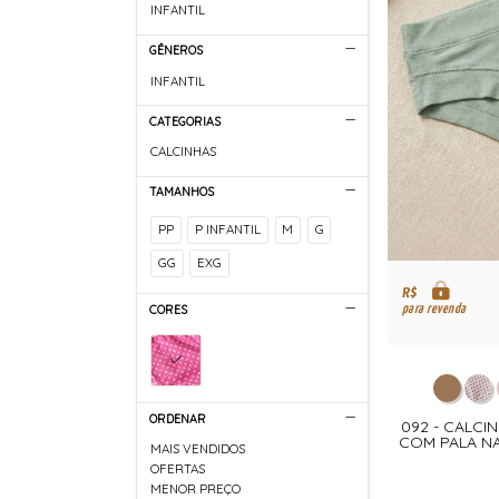
INFANTIL
GÊNEROS
INFANTIL
CATEGORIAS
CALCINHAS
TAMANHOS
PP
P INFANTIL
M
G
GG
EXG
R$
para revenda
CORES
ORDENAR
092 - CALCI
COM PALA NA
MAIS VENDIDOS
OFERTAS
MENOR PREÇO