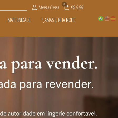
0
Minha Conta
R$ 0,00
MATERNIDADE
PIJAMAS|LINHA NOITE
A NOITE
VENDER
ADE
IOS
TOS
AS
L
S
S
OFERTAS
ÍSSIMA