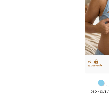
R$
para revenda
080 - SUT