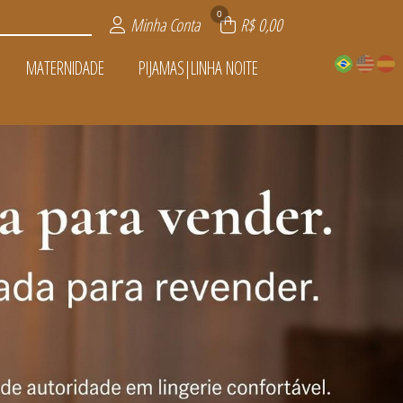
0
Minha Conta
R$ 0,00
MATERNIDADE
PIJAMAS|LINHA NOITE
A NOITE
VENDER
ADE
IOS
TOS
AS
L
S
S
OFERTAS
ÍSSIMA