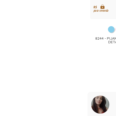
R$
para revenda
8244 - PIJ
DET