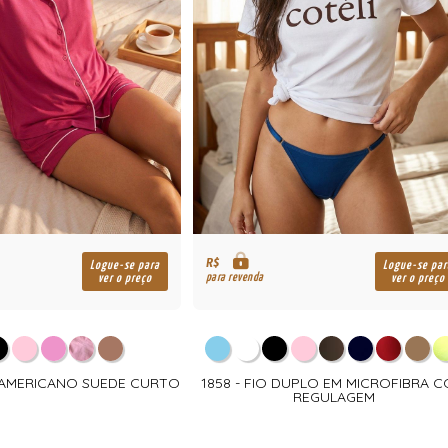
R$
Logue-se para
Logue-se par
para revenda
ver o preço
ver o preço
A AMERICANO SUEDE CURTO
1858 - FIO DUPLO EM MICROFIBRA 
REGULAGEM