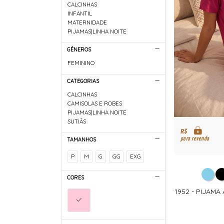
CALCINHAS
INFANTIL
MATERNIDADE
PIJAMAS|LINHA NOITE
GÊNEROS
FEMININO
CATEGORIAS
CALCINHAS
CAMISOLAS E ROBES
PIJAMAS|LINHA NOITE
SUTIÃS
R$
para revenda
TAMANHOS
P
M
G
GG
EXG
CORES
1952 - PIJAM