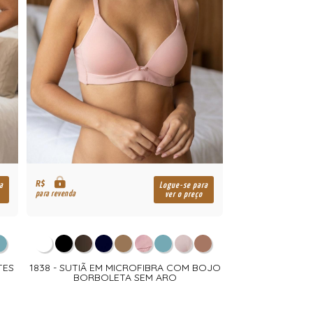
R$
a
Logue-se para
para revenda
ver o preço
TES
1838 - SUTIÃ EM MICROFIBRA COM BOJO
BORBOLETA SEM ARO