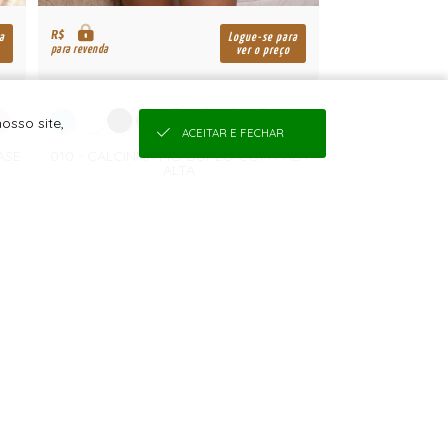
R$
a
Logue-se para
para revenda
ver o preço
osso site,
ACEITAR E FECHAR
ASE
010 - CALCINHA FIO DUPLO COM PALA
ALTA