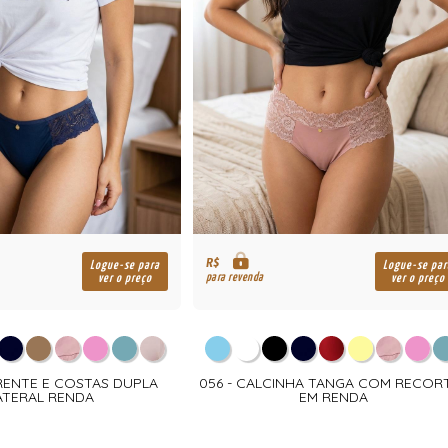
R$
Logue-se para
Logue-se par
para revenda
ver o preço
ver o preço
FRENTE E COSTAS DUPLA
056 - CALCINHA TANGA COM RECOR
ATERAL RENDA
EM RENDA