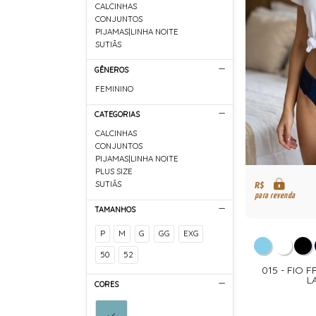
CALCINHAS
CONJUNTOS
PIJAMAS|LINHA NOITE
SUTIÃS
GÊNEROS
FEMININO
CATEGORIAS
CALCINHAS
CONJUNTOS
PIJAMAS|LINHA NOITE
PLUS SIZE
SUTIÃS
R$
para revenda
TAMANHOS
P
M
G
GG
EXG
50
52
015 - FIO 
L
CORES