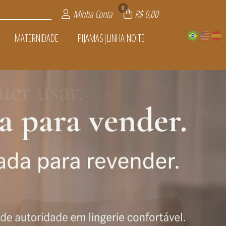
0
Minha Conta
R$ 0,00
MATERNIDADE
PIJAMAS|LINHA NOITE
A NOITE
VENDER
ADE
IOS
TOS
AS
L
S
S
OFERTAS
ÍSSIMA