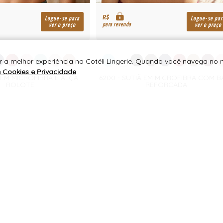
R$
Logue-se para
Logue-se par
para revenda
ver o preço
ver o preço
r a melhor experiência na Cotéli Lingerie. Quando você navega no n
e Cookies e Privacidade
.
 EM MICROFIBRA E ALÇA
6200 - SUTIÃ EM MICROFIBRA COM B
ROLOTE
REFORÇADA