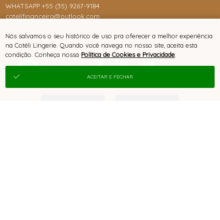
WHATSAPP +55 (35) 9267-9184
cotelifinanceiro@outlook.com
Nós salvamos o seu histórico de uso pra oferecer a melhor experiência
na Cotéli Lingerie. Quando você navega no nosso site, aceita esta
condição. Conheça nossa
Política de Cookies e Privacidade
.
ACEITAR E FECHAR
® TODOS DIREITOS RESERVADOS
SITE 100% SEGURO
PLATAFORMA B2B