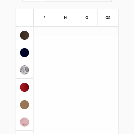
P
M
G
GG