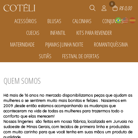
0
R$ 0,00
ACESSÓRIOS
BLUSAS
CALCINHAS
CONJUNTOS
TODOS DE ACESSÓRIOS
TODOS DE BLUSAS
TODOS DE CALCINHAS
TODOS DE CONJUNTOS
CUECAS
INFANTIL
KITS PARA REVENDER
ACESSÓRIOS
BLUSAS
CALCINHAS
CONJUNTOS
MODELADORA
TODOS DE CUECAS
TODOS DE INFANTIL
TODOS DE KITS PARA REVENDER
MATERNIDADE
PIJAMAS|LINHA NOITE
ROMANTIQUÍSSIMA
SEM COSTURA
CUECAS
CALCINHAS
KITS PARA REVENDER
TODOS DE CONJUNTOS
TODOS DE CALCINHAS
TODOS DE ACESSÓRIOS
TODOS DE BLUSAS
SLIP
CONJUNTOS
TODOS DE MATERNIDADE
TODOS DE PIJAMAS|LINHA NOITE
TODOS DE ROMANTIQUÍSSIMA
SUTIÃS
FESTIVAL DE OFERTAS
CUECAS
CALCINHAS
CAMISOLAS E ROBES
CALCINHAS
SEM COSTURA
TODOS DE KITS PARA REVENDER
TODOS DE INFANTIL
TODOS DE CUECAS
CAMISOLAS E ROBES
PIJAMAS|LINHA NOITE
CONJUNTOS
TODOS DE SUTIÃS
TODOS DE FESTIVAL DE OFERTAS
SUTIÃS
PIJAMAS|LINHA NOITE
PIJAMAS|LINHA NOITE
PLUS SIZE
CALCINHAS
SUTIÃS
SUTIÃS
TODOS DE PIJAMAS|LINHA NOITE
TODOS DE ROMANTIQUÍSSIMA
TODOS DE MATERNIDADE
SUTIÃS
CAMISOLAS E ROBES
QUEM SOMOS
CONJUNTOS
PIJAMAS|LINHA NOITE
TODOS DE FESTIVAL DE OFERTAS
TODOS DE SUTIÃS
SUTIÃS
Há mais de 16 anos no mercado disponibilizamos peças que ajudam as
mulheres a se sentirem muito mais bonitas e felizes . Nascemos em
2009 ,desde então estamos acompanhando as mudanças que
aconteceram na vida de todas as mulheres para trazermos todo o
conforto que elas merecem!
Nossas lingeries são feitas em nossa fábrica, localizada em Juruaia no
sudoeste de Minas Gerais, com tecidos de primeira linha e produzidas
com muito carinho para que você tenha em suas mãos um produto de
qualidade.