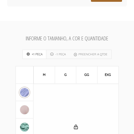
INFORME O TAMANHO, A COR E QUANTIDADE
+1 PEÇA
-1 PEÇA
PREENCHER A QTDE
M
G
GG
EXG