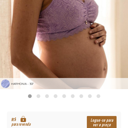
HARMONIA - 307
R$
Logue-se para
para revenda
ver o preço