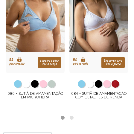
R$
R$
Logue-se para
Logue-se para
para revenda
para revenda
ver o preço
ver o preço
O
080 - SUTIÃ DE AMAMENTAÇÃO
084 - SUTIÃ DE AMAMENTAÇÃO
EM MICROFIBRA
COM DETALHES DE RENDA