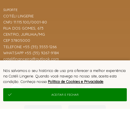
SUPORTE
COTÉLI LINGERIE
CNPJ 11.115.100/0001-80
RUA DOS GOMES, 673
CENTRO, JURUAIA/MG
CEP 37805000
TELEFONE +55 (35) 3553-1266
WHATSAPP +55 (35) 9267-9184
cotelifinanceiro@outlook.com
Nós salvamos o seu histórico de uso pra oferecer a melhor experiência
na Cotéli Lingerie. Quando você navega no nosso site, aceita esta
condição. Conheça nossa
Política de Cookies e Privacidade
.
ACEITAR E FECHAR