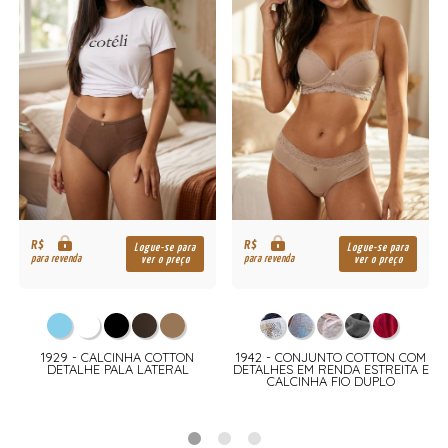
R$
R$
Logue-se para
Logue-se para
para revenda
para revenda
ver o preço
ver o preço
M
1929 - CALCINHA COTTON
1942 - CONJUNTO COTTON COM
DETALHE PALA LATERAL
DETALHES EM RENDA ESTREITA E
CALCINHA FIO DUPLO