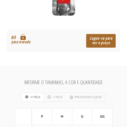
R$
Logue-se para
para revenda
ver o preço
INFORME O TAMANHO, A COR E QUANTIDADE
+1 PEÇA
-1 PEÇA
PREENCHER A QTDE
P
M
G
GG