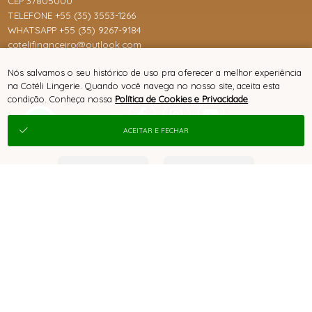
CEP 37805000
TELEFONE +55 (35) 3553-1266
WHATSAPP +55 (35) 9267-9184
cotelifinanceiro@outlook.com
Nós salvamos o seu histórico de uso pra oferecer a melhor experiência
na Cotéli Lingerie. Quando você navega no nosso site, aceita esta
condição. Conheça nossa
Política de Cookies e Privacidade
.
ACEITAR E FECHAR
® TODOS DIREITOS RESERVADOS
SITE 100% SEGURO
PLATAFORMA B2B